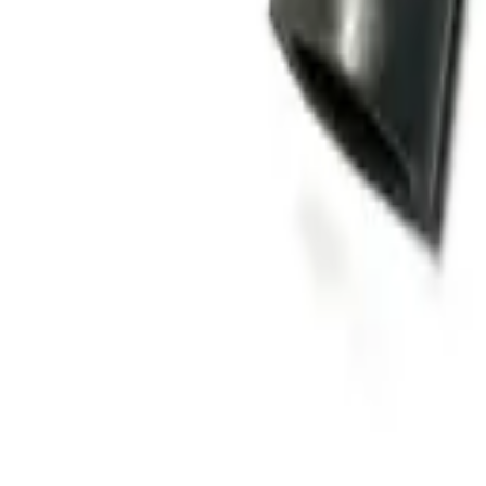
Accueil
Boutiques
Autres pièces
Adaptateur PTO
(
7
)
Câble compteur horaire
(
6
)
Cache-poussière
(
3
)
Emblème / Logo
(
71
)
Goupille fendue
(
1
)
Hydraulique de relevage arrière
(
3
)
Jante / Roue
(
6
)
Joint d'huile pont avant + pont arrière
(
48
)
Embrayage / transmission
Arbre à cardan / Joint de cardan
(
13
)
Butée d’embrayage
(
16
)
Croisillon
(
9
)
Disque d'embrayage
(
47
)
joint
(
71
)
Joint d'embrayage
(
9
)
Filtres
Filtres à air
(
29
)
Filtres à carburant
(
22
)