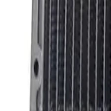
Filtres à huile moteur
(
25
)
Filtres hydrauliques
(
18
)
Huile moteur
(
2
)
Jeux de filtres
(
99
)
Huile
Additif
(
9
)
Cartouche de graisse
(
2
)
Eau de refroidissement
(
2
)
Ensemble Filtre à huile + huile moteur
(
3
)
Huile moteur
(
1
)
Accueil